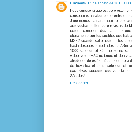
Unknown
14 de agosto de 2013 a las
Pues curioso si que es, pero estó no ll
conseguías a saber como entre que e
Japo menos... a parte aqui no lo se 
aprovechar el filón pero revistas de
porque como era dos máquinas que p
gloria, pero por los sueldos que había
MSX2 cuando salio, porque los disq
hasta después o mediados del ASmtrad
1000 salió en el 82... no sé no sé.
video, yo de MSX no tengo ni idea y ca
alrededor de estás máquias que era 
de hoy siga el tema, solo con el a
exclusivas, supogno que vale la pe
SAludos!!!!
Responder