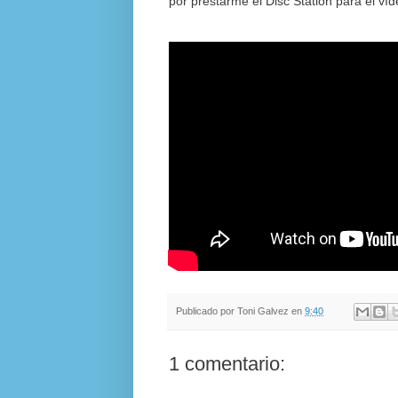
por prestarme el Disc Station para el víd
Publicado por
Toni Galvez
en
9:40
1 comentario: